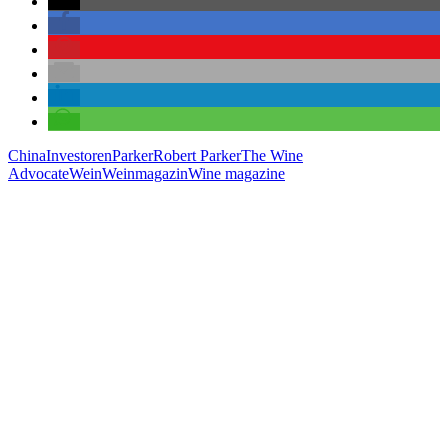
China
Investoren
Parker
Robert Parker
The Wine
Advocate
Wein
Weinmagazin
Wine magazine