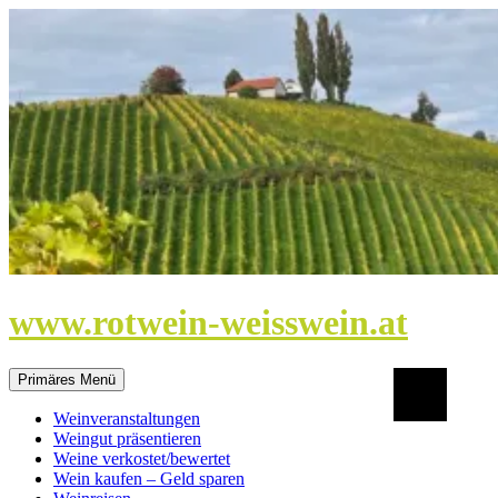
Zum
Inhalt
springen
www.rotwein-weisswein.at
Suchen
Primäres Menü
Weinveranstaltungen
Weingut präsentieren
Weine verkostet/bewertet
Wein kaufen – Geld sparen