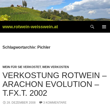
Zum
Inhalt
springen
Suchen
www.rotwein-weisswein.at
PRIMÄR
MENÜ
Schlagwortarchiv: Pichler
WEIN FÜR SIE VERKOSTET
,
WEIN VERKOSTEN
VERKOSTUNG ROTWEIN –
ARACHON EVOLUTION –
T.FX.T. 2002
28. DEZEMBER 2008
3 KOMMENTARE