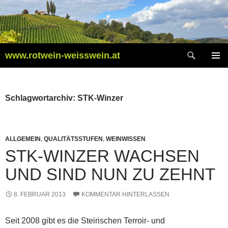
Zum
Inhalt
springen
Suchen
www.rotwein-weisswein.at
PRIMÄR
MENÜ
Schlagwortarchiv: STK-Winzer
ALLGEMEIN
,
QUALITÄTSSTUFEN
,
WEINWISSEN
STK-WINZER WACHSEN
UND SIND NUN ZU ZEHNT
8. FEBRUAR 2013
KOMMENTAR HINTERLASSEN
Seit 2008 gibt es die Steirischen Terroir- und