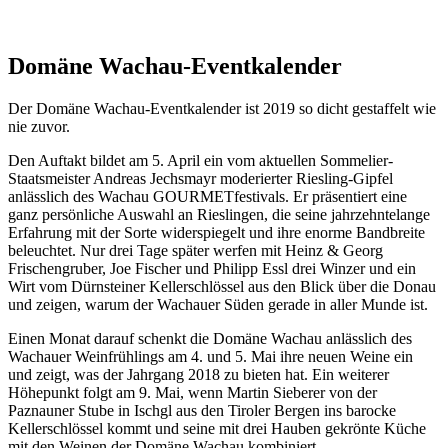
Domäne Wachau-Eventkalender
Der Domäne Wachau-Eventkalender ist 2019 so dicht gestaffelt wie
nie zuvor.
Den Auftakt bildet am 5. April ein vom aktuellen Sommelier-
Staatsmeister Andreas Jechsmayr moderierter Riesling-Gipfel
anlässlich des Wachau GOURMETfestivals. Er präsentiert eine
ganz persönliche Auswahl an Rieslingen, die seine jahrzehntelange
Erfahrung mit der Sorte widerspiegelt und ihre enorme Bandbreite
beleuchtet. Nur drei Tage später werfen mit Heinz & Georg
Frischengruber, Joe Fischer und Philipp Essl drei Winzer und ein
Wirt vom Dürnsteiner Kellerschlössel aus den Blick über die Donau
und zeigen, warum der Wachauer Süden gerade in aller Munde ist.
Einen Monat darauf schenkt die Domäne Wachau anlässlich des
Wachauer Weinfrühlings am 4. und 5. Mai ihre neuen Weine ein
und zeigt, was der Jahrgang 2018 zu bieten hat. Ein weiterer
Höhepunkt folgt am 9. Mai, wenn Martin Sieberer von der
Paznauner Stube in Ischgl aus den Tiroler Bergen ins barocke
Kellerschlössel kommt und seine mit drei Hauben gekrönte Küche
mit den Weinen der Domäne Wachau kombiniert.