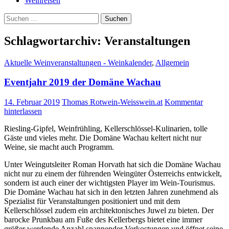
Weinreisen
Suchen
nach:
Schlagwortarchiv: Veranstaltungen
Aktuelle Weinveranstaltungen - Weinkalender
,
Allgemein
Eventjahr 2019 der Domäne Wachau
14. Februar 2019
Thomas Rotwein-Weisswein.at
Kommentar
hinterlassen
Riesling-Gipfel, Weinfrühling, Kellerschlössel-Kulinarien, tolle
Gäste und vieles mehr. Die Domäne Wachau keltert nicht nur
Weine, sie macht auch Programm.
Unter Weingutsleiter Roman Horvath hat sich die Domäne Wachau
nicht nur zu einem der führenden Weingüter Österreichs entwickelt,
sondern ist auch einer der wichtigsten Player im Wein-Tourismus.
Die Domäne Wachau hat sich in den letzten Jahren zunehmend als
Spezialist für Veranstaltungen positioniert und mit dem
Kellerschlössel zudem ein architektonisches Juwel zu bieten. Der
barocke Prunkbau am Fuße des Kellerbergs bietet eine immer
größer werdende Anzahl spannender Verkostungen und öffnet seine