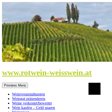
Zum
Inhalt
springen
www.rotwein-weisswein.at
Suchen
Primäres Menü
Weinveranstaltungen
Weingut präsentieren
Weine verkostet/bewertet
Wein kaufen – Geld sparen