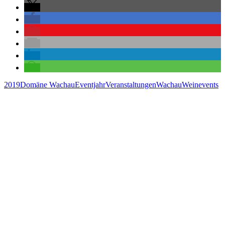
2019
Domäne Wachau
Eventjahr
Veranstaltungen
Wachau
Weinevents