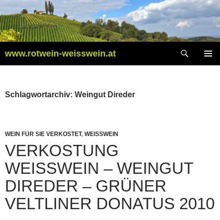
Zum
Inhalt
springen
Suchen
www.rotwein-weisswein.at
PRIMÄR
MENÜ
Schlagwortarchiv: Weingut Direder
WEIN FÜR SIE VERKOSTET
,
WEISSWEIN
VERKOSTUNG
WEISSWEIN – WEINGUT D
IREDER – GRÜNER V
ELTLINER DONATUS 2010