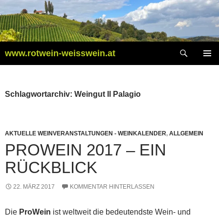
Zum
Inhalt
springen
Suchen
www.rotwein-weisswein.at
PRIMÄR
MENÜ
Schlagwortarchiv: Weingut Il Palagio
AKTUELLE WEINVERANSTALTUNGEN - WEINKALENDER
,
ALLGEMEIN
PROWEIN 2017 – EIN
RÜCKBLICK
22. MÄRZ 2017
KOMMENTAR HINTERLASSEN
Die
ProWein
ist weltweit die bedeutendste Wein- und