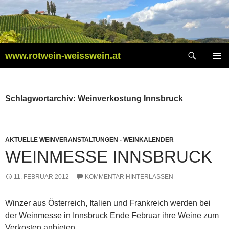
Zum
Inhalt
springen
Suchen
www.rotwein-weisswein.at
PRIMÄR
MENÜ
Schlagwortarchiv: Weinverkostung Innsbruck
AKTUELLE WEINVERANSTALTUNGEN - WEINKALENDER
WEINMESSE INNSBRUCK
11. FEBRUAR 2012
KOMMENTAR HINTERLASSEN
Winzer aus Österreich, Italien und Frankreich werden bei
der Weinmesse in Innsbruck Ende Februar ihre Weine zum
Verkosten anbieten.