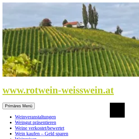
Zum
Inhalt
springen
www.rotwein-weisswein.at
Suchen
Primäres Menü
Weinveranstaltungen
Weingut präsentieren
Weine verkostet/bewertet
Wein kaufen – Geld sparen