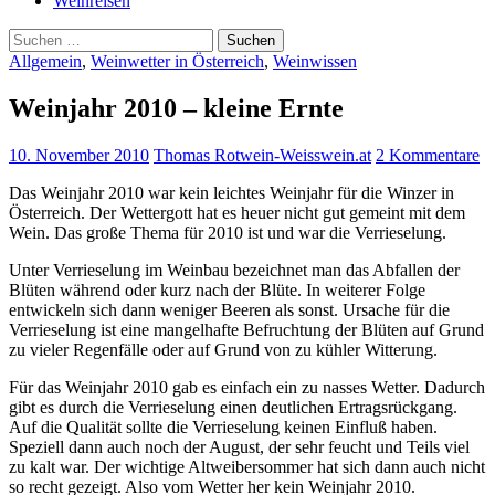
Weinreisen
Suchen
nach:
Allgemein
,
Weinwetter in Österreich
,
Weinwissen
Weinjahr 2010 – kleine Ernte
10. November 2010
Thomas Rotwein-Weisswein.at
2 Kommentare
Das Weinjahr 2010 war kein leichtes Weinjahr für die Winzer in
Österreich. Der Wettergott hat es heuer nicht gut gemeint mit dem
Wein. Das große Thema für 2010 ist und war die Verrieselung.
Unter Verrieselung im Weinbau bezeichnet man das Abfallen der
Blüten während oder kurz nach der Blüte. In weiterer Folge
entwickeln sich dann weniger Beeren als sonst. Ursache für die
Verrieselung ist eine mangelhafte Befruchtung der Blüten auf Grund
zu vieler Regenfälle oder auf Grund von zu kühler Witterung.
Für das Weinjahr 2010 gab es einfach ein zu nasses Wetter. Dadurch
gibt es durch die Verrieselung einen deutlichen Ertragsrückgang.
Auf die Qualität sollte die Verrieselung keinen Einfluß haben.
Speziell dann auch noch der August, der sehr feucht und Teils viel
zu kalt war. Der wichtige Altweibersommer hat sich dann auch nicht
so recht gezeigt. Also vom Wetter her kein Weinjahr 2010.