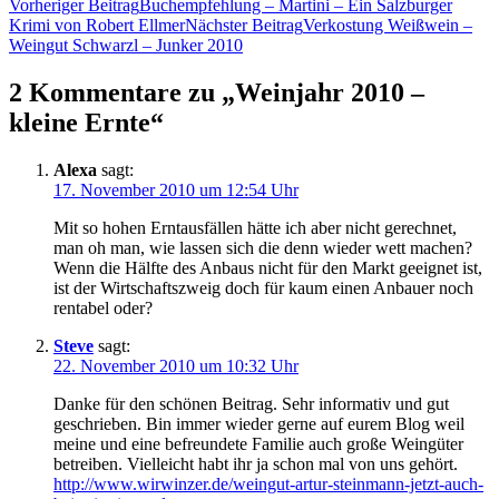
Beitragsnavigation
Vorheriger Beitrag
Buchempfehlung – Martini – Ein Salzburger
Krimi von Robert Ellmer
Nächster Beitrag
Verkostung Weißwein –
Weingut Schwarzl – Junker 2010
2 Kommentare zu „Weinjahr 2010 –
kleine Ernte“
Alexa
sagt:
17. November 2010 um 12:54 Uhr
Mit so hohen Erntausfällen hätte ich aber nicht gerechnet,
man oh man, wie lassen sich die denn wieder wett machen?
Wenn die Hälfte des Anbaus nicht für den Markt geeignet ist,
ist der Wirtschaftszweig doch für kaum einen Anbauer noch
rentabel oder?
Steve
sagt:
22. November 2010 um 10:32 Uhr
Danke für den schönen Beitrag. Sehr informativ und gut
geschrieben. Bin immer wieder gerne auf eurem Blog weil
meine und eine befreundete Familie auch große Weingüter
betreiben. Vielleicht habt ihr ja schon mal von uns gehört.
http://www.wirwinzer.de/weingut-artur-steinmann-jetzt-auch-