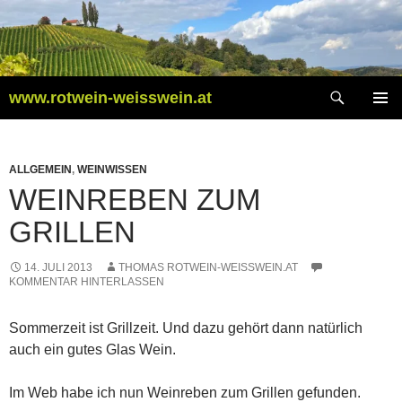
Zum
Inhalt
springen
Suchen
www.rotwein-weisswein.at
PRIMÄR
MENÜ
ALLGEMEIN
,
WEINWISSEN
WEINREBEN ZUM
GRILLEN
14. JULI 2013
THOMAS ROTWEIN-WEISSWEIN.AT
KOMMENTAR HINTERLASSEN
Sommerzeit ist Grillzeit. Und dazu gehört dann natürlich
auch ein gutes Glas Wein.
Im Web habe ich nun Weinreben zum Grillen gefunden.