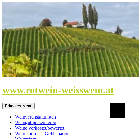
Zum
Inhalt
springen
www.rotwein-weisswein.at
Suchen
Primäres Menü
Weinveranstaltungen
Weingut präsentieren
Weine verkostet/bewertet
Wein kaufen – Geld sparen