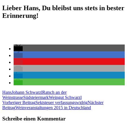
Lieber Hans, Du bleibst uns stets in bester
Erinnerung!
Hans
Johann Schwarzl
Ratsch an der
Weinstrasse
Südsteiermark
Weingut Schwarzl
Beitragsnavigation
Vorheriger Beitrag
Sektsteuer verfassungswidrig
Nächster
Beitrag
Weinveranstaltungen 2015 in Deutschland
Schreibe einen Kommentar