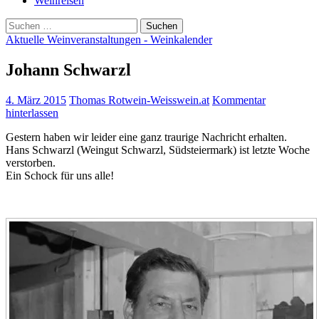
Weinreisen
Suchen
nach:
Aktuelle Weinveranstaltungen - Weinkalender
Johann Schwarzl
4. März 2015
Thomas Rotwein-Weisswein.at
Kommentar
hinterlassen
Gestern haben wir leider eine ganz traurige Nachricht erhalten.
Hans Schwarzl (Weingut Schwarzl, Südsteiermark) ist letzte Woche
verstorben.
Ein Schock für uns alle!