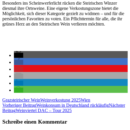
Besonders ins Scheinwerferlicht rücken die Steirischen Winzer
diesmal ihre Ortsweine. Eine eigene Verkostungszone bietet die
Möglichkeit, sich dieser Kategorie gezielt zu widmen – und für die
persönlichen Favoriten zu voten. Ein Pflichttermin für alle, die ihr
grünes Herz an den Steirischen Wein verlieren möchten.
Graz
steirischer Wein
Weinverkostung 2025
Wien
Beitragsnavigation
Vorheriger Beitrag
Weinkonsum in Deutschland rückläufig
Nächster
Beitrag
Weinviertel DAC – Tour 2025
Schreibe einen Kommentar