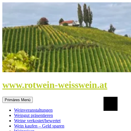
Zum
Inhalt
springen
www.rotwein-weisswein.at
Suchen
Primäres Menü
Weinveranstaltungen
Weingut präsentieren
Weine verkostet/bewertet
Wein kaufen – Geld sparen