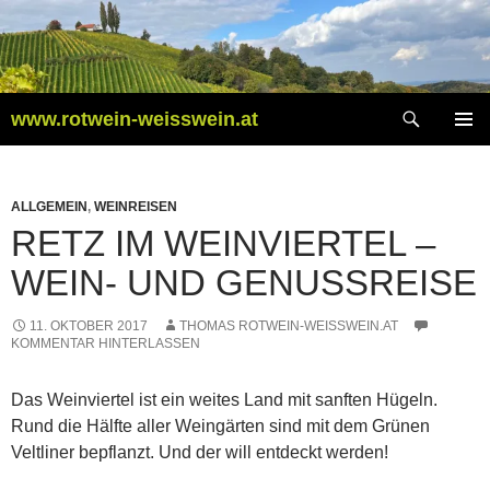
Zum
Inhalt
springen
Suchen
www.rotwein-weisswein.at
PRIMÄR
MENÜ
ALLGEMEIN
,
WEINREISEN
RETZ IM WEINVIERTEL –
WEIN- UND GENUSSREISE
11. OKTOBER 2017
THOMAS ROTWEIN-WEISSWEIN.AT
KOMMENTAR HINTERLASSEN
Das Weinviertel ist ein weites Land mit sanften Hügeln.
Rund die Hälfte aller Weingärten sind mit dem Grünen
Veltliner bepflanzt. Und der will entdeckt werden!