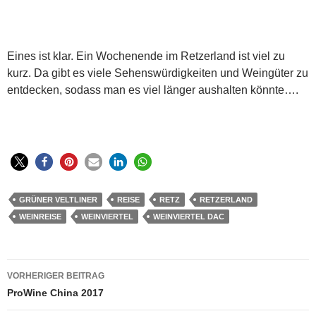
Eines ist klar. Ein Wochenende im Retzerland ist viel zu
kurz. Da gibt es viele Sehenswürdigkeiten und Weingüter zu
entdecken, sodass man es viel länger aushalten könnte….
GRÜNER VELTLINER
REISE
RETZ
RETZERLAND
WEINREISE
WEINVIERTEL
WEINVIERTEL DAC
Beitragsnavigation
VORHERIGER BEITRAG
ProWine China 2017