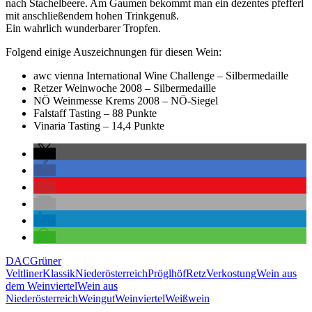
nach Stachelbeere. Am Gaumen bekommt man ein dezentes pfefferl
mit anschließendem hohen Trinkgenuß.
Ein wahrlich wunderbarer Tropfen.
Folgend einige Auszeichnungen für diesen Wein:
awc vienna International Wine Challenge – Silbermedaille
Retzer Weinwoche 2008 – Silbermedaille
NÖ Weinmesse Krems 2008 – NÖ-Siegel
Falstaff Tasting – 88 Punkte
Vinaria Tasting – 14,4 Punkte
DAC
Grüner
Veltliner
Klassik
Niederösterreich
Pröglhöf
Retz
Verkostung
Wein aus
dem Weinviertel
Wein aus
Niederösterreich
Weingut
Weinviertel
Weißwein