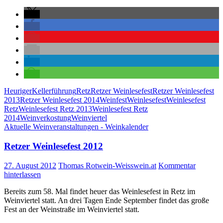
Heuriger
Kellerführung
Retz
Retzer Weinlesefest
Retzer Weinlesefest
2013
Retzer Weinlesefest 2014
Weinfest
Weinlesefest
Weinlesefest
Retz
Weinlesefest Retz 2013
Weinlesefest Retz
2014
Weinverkostung
Weinviertel
Aktuelle Weinveranstaltungen - Weinkalender
Retzer Weinlesefest 2012
27. August 2012
Thomas Rotwein-Weisswein.at
Kommentar
hinterlassen
Bereits zum 58. Mal findet heuer das Weinlesefest in Retz im
Weinviertel statt. An drei Tagen Ende September findet das große
Fest an der Weinstraße im Weinviertel statt.