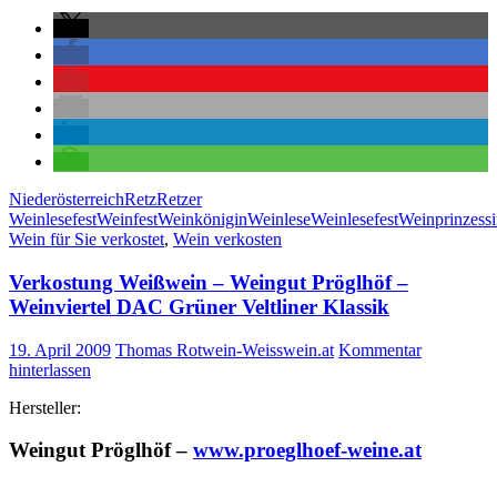
Niederösterreich
Retz
Retzer
Weinlesefest
Weinfest
Weinkönigin
Weinlese
Weinlesefest
Weinprinzess
Wein für Sie verkostet
,
Wein verkosten
Verkostung Weißwein – Weingut Pröglhöf –
Weinviertel DAC Grüner Veltliner Klassik
19. April 2009
Thomas Rotwein-Weisswein.at
Kommentar
hinterlassen
Hersteller:
Weingut Pröglhöf –
www.proeglhoef-weine.at