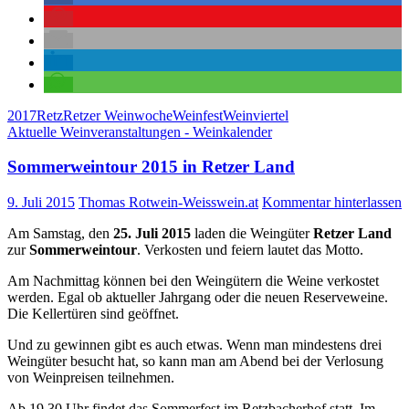
2017
Retz
Retzer Weinwoche
Weinfest
Weinviertel
Aktuelle Weinveranstaltungen - Weinkalender
Sommerweintour 2015 in Retzer Land
9. Juli 2015
Thomas Rotwein-Weisswein.at
Kommentar hinterlassen
Am Samstag, den
25. Juli 2015
laden die Weingüter
Retzer Land
zur
Sommerweintour
. Verkosten und feiern lautet das Motto.
Am Nachmittag können bei den Weingütern die Weine verkostet
werden. Egal ob aktueller Jahrgang oder die neuen Reserveweine.
Die Kellertüren sind geöffnet.
Und zu gewinnen gibt es auch etwas. Wenn man mindestens drei
Weingüter besucht hat, so kann man am Abend bei der Verlosung
von Weinpreisen teilnehmen.
Ab 19.30 Uhr findet das Sommerfest im Retzbacherhof statt. Im