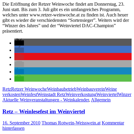
Die Eröffnung der Retzer Weinwoche findet am Donnerstag, 23.
Juni statt. Bis zum 3. Juli gibt es ein umfangreiches Programm,
welches unter www.retzer-weinwoche.at zu finden ist. Auch heuer
gibt es wieder die verschiedensten “Sortensieger”. Weiters wird der
“Winzer des Jahres” und der “Weinviertel DAC-Champion”
präsentiert.
Retz
Retzer Weinwoche
Weinbaubetrieb
Weinbauverein
Weine
verkosten
Weinfest
Weinstadt Retz
Weinverkostung
Weinviertel
Winzer
Aktuelle Weinveranstaltungen - Weinkalender
,
Allgemein
Retz – Weinlesefest im Weinviertel
16. September 2010
Thomas Rotwein-Weisswein.at
Kommentar
hinterlassen