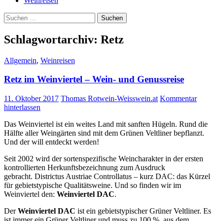
Weinreisen
Suchen
nach:
Schlagwortarchiv: Retz
Allgemein
,
Weinreisen
Retz im Weinviertel – Wein- und Genussreise
11. Oktober 2017
Thomas Rotwein-Weisswein.at
Kommentar
hinterlassen
Das Weinviertel ist ein weites Land mit sanften Hügeln. Rund die
Hälfte aller Weingärten sind mit dem Grünen Veltliner bepflanzt.
Und der will entdeckt werden!
Seit 2002 wird der sortenspezifische Weincharakter in der ersten
kontrollierten Herkunftsbezeichnung zum Ausdruck
gebracht. Districtus Austriae Controllatus – kurz DAC: das Kürzel
für gebietstypische Qualitätsweine. Und so finden wir im
Weinviertel den:
Weinviertel DAC
.
Der
Weinviertel DAC
ist ein gebietstypischer Grüner Veltliner. Es
ist immer ein Grüner Veltliner und muss zu 100 % aus dem