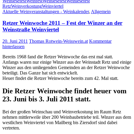
Weinlesefest
Weinfest
Weinlesefest
Weinlesefest
Retz
Weinverkostung
Weinviertel
Aktuelle Weinveranstaltungen - Weinkalender
,
Allgemein
Retzer Weinwoche 2011 – Fest der Winzer an der
Weinstraße Weinviertel
20. Juni 2011
Thomas Rotwein-Weisswein.at
Kommentar
hinterlassen
Bereits 1968 fand die Retzer Weinwoche das erst mal statt.
Anfangs waren nur einige Winzer aus der Weinstadt Retz und einige
Winzer aus den umliegenden Gemeinden an der Retzer Weinwoche
beteiligt. Das Ganze hat sich entwickelt.
Heuer findet die Retzer Weinwoche bereits zum 42. Mal statt.
Die Retzer Weinwoche findet heuer vom
23. Juni bis 3. Juli 2011 statt.
Bei der großen Weinschau und Weinverkostung im Raum Retz
nehmen mittlerweile über 200 Weinbaubetriebe teil. Winzer aus dem
westlichen Weinviertel von Mailberg bis Ziersdorf sind dabei
vertreten.