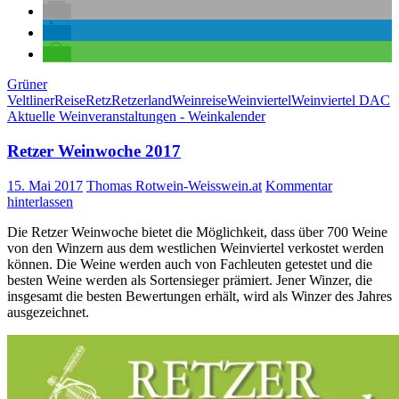
Grüner
Veltliner
Reise
Retz
Retzerland
Weinreise
Weinviertel
Weinviertel DAC
Aktuelle Weinveranstaltungen - Weinkalender
Retzer Weinwoche 2017
15. Mai 2017
Thomas Rotwein-Weisswein.at
Kommentar
hinterlassen
Die Retzer Weinwoche bietet die Möglichkeit, dass über 700 Weine
von den Winzern aus dem westlichen Weinviertel verkostet werden
können. Die Weine werden auch von Fachleuten getestet und die
besten Weine werden als Sortensieger prämiert. Jener Winzer, die
insgesamt die besten Bewertungen erhält, wird als Winzer des Jahres
ausgezeichnet.