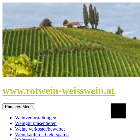
Zum
Inhalt
springen
www.rotwein-weisswein.at
Suchen
Primäres Menü
Weinveranstaltungen
Weingut präsentieren
Weine verkostet/bewertet
Wein kaufen – Geld sparen