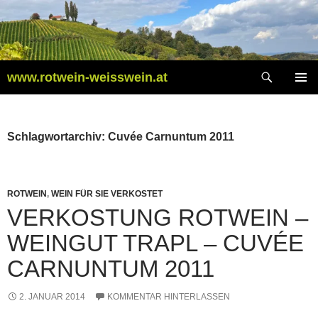
Zum
Inhalt
springen
Suchen
www.rotwein-weisswein.at
PRIMÄR
MENÜ
Schlagwortarchiv: Cuvée Carnuntum 2011
ROTWEIN
,
WEIN FÜR SIE VERKOSTET
VERKOSTUNG ROTWEIN –
WEINGUT TRAPL – CUVÉE
CARNUNTUM 2011
2. JANUAR 2014
KOMMENTAR HINTERLASSEN