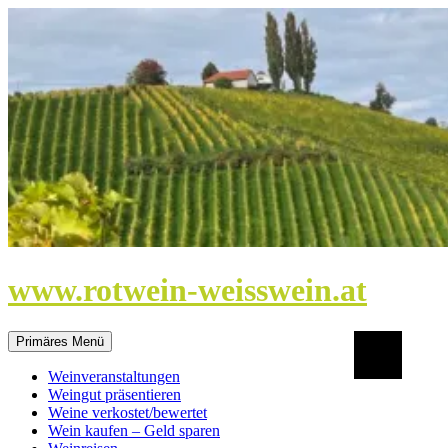
Zum
Inhalt
springen
www.rotwein-weisswein.at
Suchen
Primäres Menü
Weinveranstaltungen
Weingut präsentieren
Weine verkostet/bewertet
Wein kaufen – Geld sparen