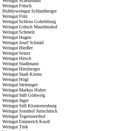
Weingut Schellmann
Weingut Fritsch
Hobbyweingut Schlamberger
Weingut Fritz
Weingut Schloss Gobelsburg
Weingut Gritsch Mauritiushof
Weingut Schmelz
Weingut Hagen
Weingut Josef Schmid
Weingut Hiedler
Weingut Setzer
Weingut Hirsch
Weingut Stadlmann
Weingut Hirtzberger
Weingut Stadt Krems
Weingut Högl
Weingut Steininger
Weingut Markus Huber
Weingut Stift Göttweig
Weingut Jäger
Weingut Stift Klosterneuburg
Weingut Sonnhof Jurtschitsch
Weingut Tegernseerhof
Weingut Emmerich Knoll
Weingut Türk