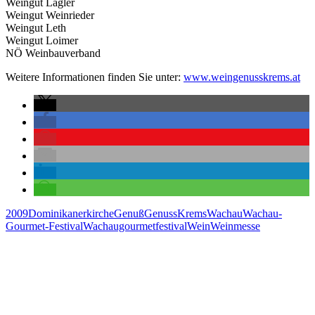
Weingut Lagler
Weingut Weinrieder
Weingut Leth
Weingut Loimer
NÖ Weinbauverband
Weitere Informationen finden Sie unter:
www.weingenusskrems.at
2009
Dominikanerkirche
Genuß
Genuss
Krems
Wachau
Wachau-
Gourmet-Festival
Wachaugourmetfestival
Wein
Weinmesse