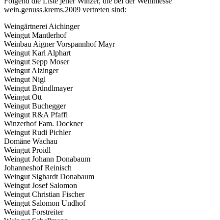
Folgend die Liste jener Winzer, die bei der Weinmesse
wein.genuss.krems.2009 vertreten sind:
Weingärtnerei Aichinger
Weingut Mantlerhof
Weinbau Aigner Vorspannhof Mayr
Weingut Karl Alphart
Weingut Sepp Moser
Weingut Alzinger
Weingut Nigl
Weingut Bründlmayer
Weingut Ott
Weingut Buchegger
Weingut R&A Pfaffl
Winzerhof Fam. Dockner
Weingut Rudi Pichler
Domäne Wachau
Weingut Proidl
Weingut Johann Donabaum
Johanneshof Reinisch
Weingut Sighardt Donabaum
Weingut Josef Salomon
Weingut Christian Fischer
Weingut Salomon Undhof
Weingut Forstreiter