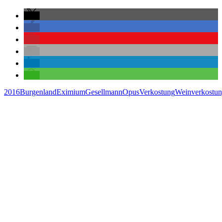
2016
Burgenland
Eximium
Gesellmann
Opus
Verkostung
Weinverkostu