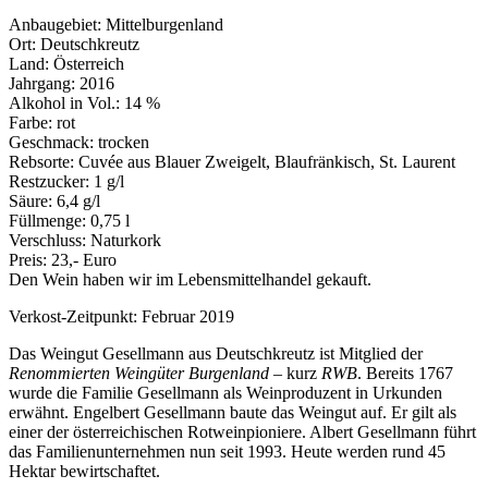
Anbaugebiet: Mittelburgenland
Ort: Deutschkreutz
Land: Österreich
Jahrgang: 2016
Alkohol in Vol.: 14 %
Farbe: rot
Geschmack: trocken
Rebsorte: Cuvée aus Blauer Zweigelt, Blaufränkisch, St. Laurent
Restzucker: 1 g/l
Säure: 6,4 g/l
Füllmenge: 0,75 l
Verschluss: Naturkork
Preis: 23,- Euro
Den Wein haben wir im Lebensmittelhandel gekauft.
Verkost-Zeitpunkt: Februar 2019
Das Weingut Gesellmann aus Deutschkreutz ist Mitglied der
Renommierten Weingüter Burgenland
– kurz
RWB
. Bereits 1767
wurde die Familie Gesellmann als Weinproduzent in Urkunden
erwähnt. Engelbert Gesellmann baute das Weingut auf. Er gilt als
einer der österreichischen Rotweinpioniere. Albert Gesellmann führt
das Familienunternehmen nun seit 1993. Heute werden rund 45
Hektar bewirtschaftet.