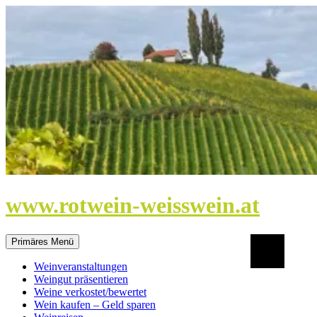
Zum
Inhalt
springen
www.rotwein-weisswein.at
Suchen
Primäres Menü
Weinveranstaltungen
Weingut präsentieren
Weine verkostet/bewertet
Wein kaufen – Geld sparen