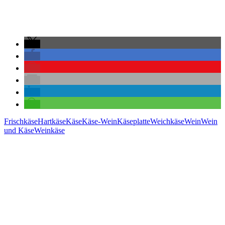
Frischkäse
Hartkäse
Käse
Käse-Wein
Käseplatte
Weichkäse
Wein
Wein
und Käse
Weinkäse