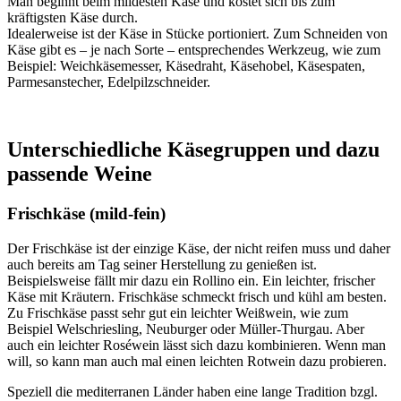
Man beginnt beim mildesten Käse und kostet sich bis zum
kräftigsten Käse durch.
Idealerweise ist der Käse in Stücke portioniert. Zum Schneiden von
Käse gibt es – je nach Sorte – entsprechendes Werkzeug, wie zum
Beispiel: Weichkäsemesser, Käsedraht, Käsehobel, Käsespaten,
Parmesanstecher, Edelpilzschneider.
Unterschiedliche Käsegruppen und dazu
passende Weine
Frischkäse (mild-fein)
Der Frischkäse ist der einzige Käse, der nicht reifen muss und daher
auch bereits am Tag seiner Herstellung zu genießen ist.
Beispielsweise fällt mir dazu ein Rollino ein. Ein leichter, frischer
Käse mit Kräutern. Frischkäse schmeckt frisch und kühl am besten.
Zu Frischkäse passt sehr gut ein leichter Weißwein, wie zum
Beispiel Welschriesling, Neuburger oder Müller-Thurgau. Aber
auch ein leichter Roséwein lässt sich dazu kombinieren. Wenn man
will, so kann man auch mal einen leichten Rotwein dazu probieren.
Speziell die mediterranen Länder haben eine lange Tradition bzgl.