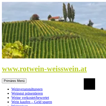
Zum
Inhalt
springen
www.rotwein-weisswein.at
Suchen
Primäres Menü
Weinveranstaltungen
Weingut präsentieren
Weine verkostet/bewertet
Wein kaufen – Geld sparen