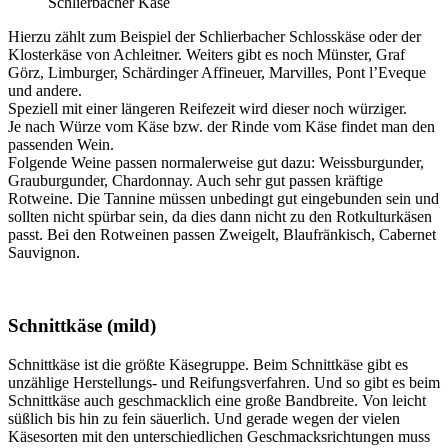
Schlierbacher Käse
Hierzu zählt zum Beispiel der Schlierbacher Schlosskäse oder der
Klosterkäse von Achleitner. Weiters gibt es noch Münster, Graf
Görz, Limburger, Schärdinger Affineuer, Marvilles, Pont l’Eveque
und andere.
Speziell mit einer längeren Reifezeit wird dieser noch würziger.
Je nach Würze vom Käse bzw. der Rinde vom Käse findet man den
passenden Wein.
Folgende Weine passen normalerweise gut dazu: Weissburgunder,
Grauburgunder, Chardonnay. Auch sehr gut passen kräftige
Rotweine. Die Tannine müssen unbedingt gut eingebunden sein und
sollten nicht spürbar sein, da dies dann nicht zu den Rotkulturkäsen
passt. Bei den Rotweinen passen Zweigelt, Blaufränkisch, Cabernet
Sauvignon.
Schnittkäse (mild)
Schnittkäse ist die größte Käsegruppe. Beim Schnittkäse gibt es
unzählige Herstellungs- und Reifungsverfahren. Und so gibt es beim
Schnittkäse auch geschmacklich eine große Bandbreite. Von leicht
süßlich bis hin zu fein säuerlich. Und gerade wegen der vielen
Käsesorten mit den unterschiedlichen Geschmacksrichtungen muss