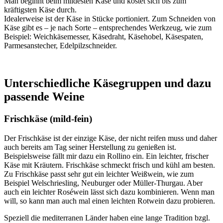
Man beginnt beim mildesten Käse und kostet sich bis zum
kräftigsten Käse durch.
Idealerweise ist der Käse in Stücke portioniert. Zum Schneiden von
Käse gibt es – je nach Sorte – entsprechendes Werkzeug, wie zum
Beispiel: Weichkäsemesser, Käsedraht, Käsehobel, Käsespaten,
Parmesanstecher, Edelpilzschneider.
Unterschiedliche Käsegruppen und dazu
passende Weine
Frischkäse (mild-fein)
Der Frischkäse ist der einzige Käse, der nicht reifen muss und daher
auch bereits am Tag seiner Herstellung zu genießen ist.
Beispielsweise fällt mir dazu ein Rollino ein. Ein leichter, frischer
Käse mit Kräutern. Frischkäse schmeckt frisch und kühl am besten.
Zu Frischkäse passt sehr gut ein leichter Weißwein, wie zum
Beispiel Welschriesling, Neuburger oder Müller-Thurgau. Aber
auch ein leichter Roséwein lässt sich dazu kombinieren. Wenn man
will, so kann man auch mal einen leichten Rotwein dazu probieren.
Speziell die mediterranen Länder haben eine lange Tradition bzgl.