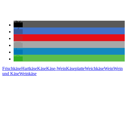
Frischkäse
Hartkäse
Käse
Käse-Wein
Käseplatte
Weichkäse
Wein
Wein
und Käse
Weinkäse