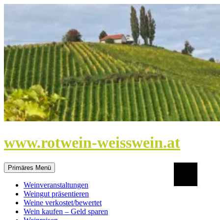
Zum
Inhalt
springen
www.rotwein-weisswein.at
Suchen
Primäres Menü
Weinveranstaltungen
Weingut präsentieren
Weine verkostet/bewertet
Wein kaufen – Geld sparen