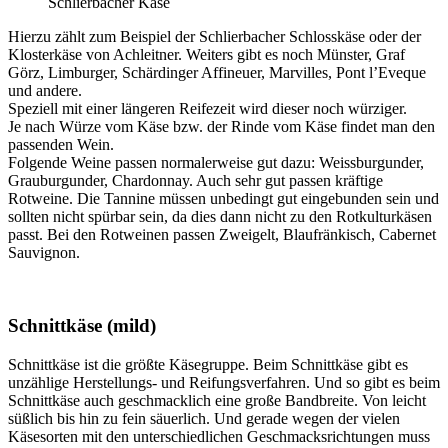
Schlierbacher Käse
Hierzu zählt zum Beispiel der Schlierbacher Schlosskäse oder der
Klosterkäse von Achleitner. Weiters gibt es noch Münster, Graf
Görz, Limburger, Schärdinger Affineuer, Marvilles, Pont l’Eveque
und andere.
Speziell mit einer längeren Reifezeit wird dieser noch würziger.
Je nach Würze vom Käse bzw. der Rinde vom Käse findet man den
passenden Wein.
Folgende Weine passen normalerweise gut dazu: Weissburgunder,
Grauburgunder, Chardonnay. Auch sehr gut passen kräftige
Rotweine. Die Tannine müssen unbedingt gut eingebunden sein und
sollten nicht spürbar sein, da dies dann nicht zu den Rotkulturkäsen
passt. Bei den Rotweinen passen Zweigelt, Blaufränkisch, Cabernet
Sauvignon.
Schnittkäse (mild)
Schnittkäse ist die größte Käsegruppe. Beim Schnittkäse gibt es
unzählige Herstellungs- und Reifungsverfahren. Und so gibt es beim
Schnittkäse auch geschmacklich eine große Bandbreite. Von leicht
süßlich bis hin zu fein säuerlich. Und gerade wegen der vielen
Käsesorten mit den unterschiedlichen Geschmacksrichtungen muss