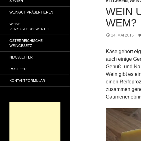
SPAREN
ALLGEMEIN
,
WEIN
WEIN 
WEINGUT PRÄSENTIEREN
WEM?
WEINE
VERKOSTET/BEWERTET
24. MAI 2015
ÖSTERREICHISCHE
WEINGESETZ
Käse gehört eig
NEWSLETTER
auch einige Ge
Genuß- und Nah
RSS FEED
Wein gibt es ei
KONTAKTFORMULAR
einen Reifepro
zusammen geno
Gaumenerlebnis