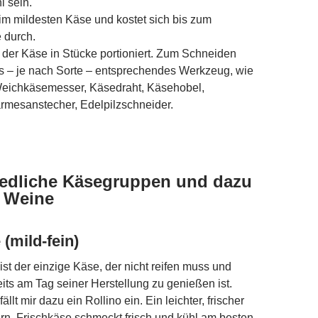
l sein.
m mildesten Käse und kostet sich bis zum
e durch.
t der Käse in Stücke portioniert. Zum Schneiden
s – je nach Sorte – entsprechendes Werkzeug, wie
Weichkäsemesser, Käsedraht, Käsehobel,
rmesanstecher, Edelpilzschneider.
iedliche Käsegruppen und dazu
 Weine
(mild-fein)
ist der einzige Käse, der nicht reifen muss und
its am Tag seiner Herstellung zu genießen ist.
ällt mir dazu ein Rollino ein. Ein leichter, frischer
rn. Frischkäse schmeckt frisch und kühl am besten.