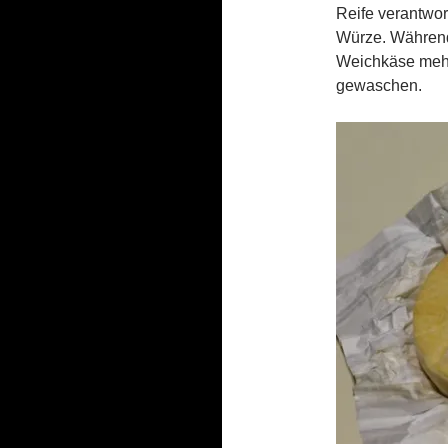
Reife verantwo
Würze. Während 
Weichkäse mehrm
gewaschen.