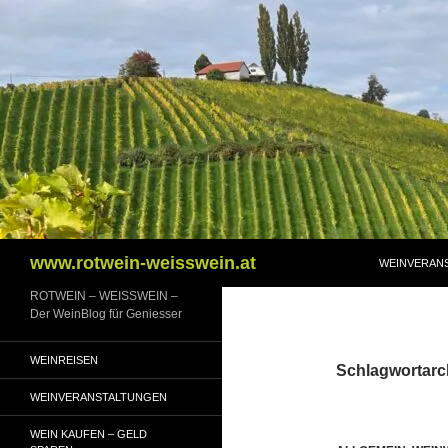
Zum
Inhalt
springen
Suchen
www.rotwein-weisswein.at
WEINVERAN
ROTWEIN – WEISSWEIN –
Der WeinBlog für Geniesser
WEINREISEN
Schlagwortarc
WEINVERANSTALTUNGEN
WEIN KAUFEN – GELD