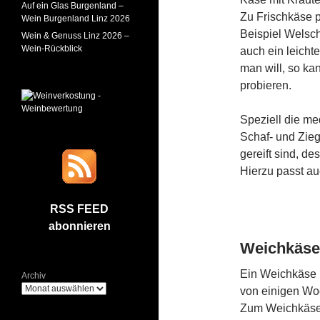
Auf ein Glas Burgenland –
Zu Frischkäse p
Wein Burgenland Linz 2026
Beispiel Welsch
Wein & Genuss Linz 2026 –
Wein-Rückblick
auch ein leicht
man will, so ka
probieren.
Speziell die me
Schaf- und Zieg
gereift sind, de
Hierzu passt au
RSS FEED
abonnieren
Weichkäse 
Ein Weichkäse 
Archiv
von einigen Woc
Zum Weichkäse 