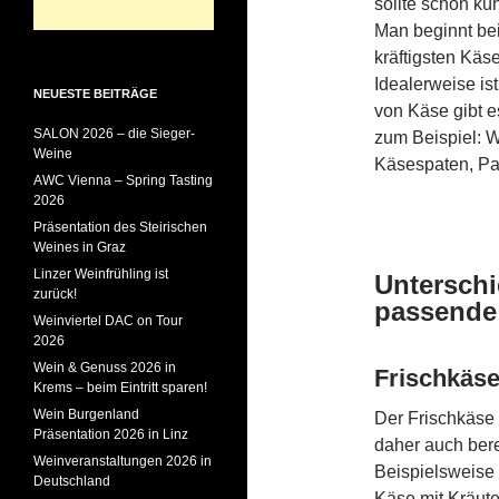
sollte schön küh
Man beginnt bei
kräftigsten Käs
Idealerweise is
NEUESTE BEITRÄGE
von Käse gibt e
SALON 2026 – die Sieger-
zum Beispiel: 
Weine
Käsespaten, Pa
AWC Vienna – Spring Tasting
2026
Präsentation des Steirischen
Weines in Graz
Linzer Weinfrühling ist
Untersch
zurück!
passende
Weinviertel DAC on Tour
2026
Wein & Genuss 2026 in
Frischkäse 
Krems – beim Eintritt sparen!
Wein Burgenland
Der Frischkäse 
Präsentation 2026 in Linz
daher auch bere
Weinveranstaltungen 2026 in
Beispielsweise f
Deutschland
Käse mit Kräute