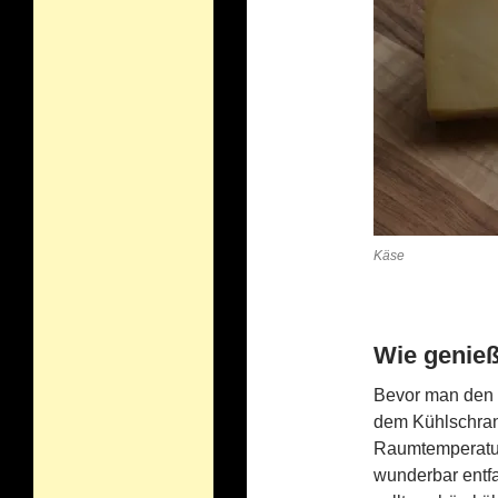
Käse
Wie genie
Bevor man den K
dem Kühlschran
Raumtemperatur
wunderbar entf