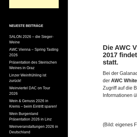
NEUESTE BEITRÄGE
SALON 2026 – die Sieger-
Weine
Die AWC V
AWC Vienna – Spring Tasting
2017 finde
2026
statt.
Präsentation des Steirischen
Weines in Graz
Bei der Galana
Linzer Weinfrühling ist
der
AWC White
zurück!
Zugriff auf die
Weinviertel DAC on Tour
2026
Informationen ü
Wein & Genuss 2026 in
Krems – beim Eintritt sparen!
Wein Burgenland
Präsentation 2026 in Linz
(Bild: eigenes F
Weinveranstaltungen 2026 in
Deutschland