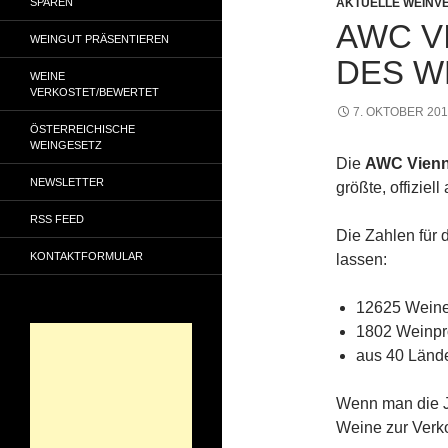
SPAREN
AKTUELLE WEINV
AWC V
WEINGUT PRÄSENTIEREN
DES W
WEINE
VERKOSTET/BEWERTET
7. OKTOBER 20
ÖSTERREICHISCHE
WEINGESETZ
Die
AWC Vienna
NEWSLETTER
größte, offiziel
RSS FEED
Die Zahlen für
KONTAKTFORMULAR
lassen:
12625 Wein
1802 Weinpr
aus 40 Länd
Wenn man die Ja
Weine zur Verko