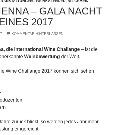
ERANSTALTUNGEN - WEINKALENDER
,
ALLGEMEIN
IENNA – GALA NACHT
EINES 2017
17
KOMMENTAR HINTERLASSEN
, die International Wine Challange
– ist die
l anerkannte
Weinbewertung
der Welt.
 die Wine Challange 2017 können sich sehen
e
oduzenten
ern
hre zurück blickt, so werden jedes Jahr mehr
stung eingereicht.