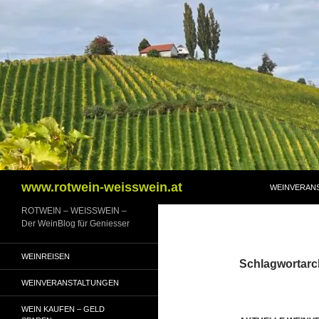
Zum
Inhalt
springen
Suchen
www.rotwein-weisswein.at
WEINVERAN
ROTWEIN – WEISSWEIN –
Der WeinBlog für Geniesser
WEINREISEN
Schlagwortarc
WEINVERANSTALTUNGEN
WEIN KAUFEN – GELD