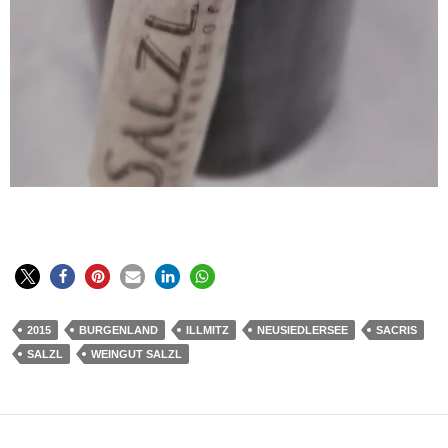
2015
BURGENLAND
ILLMITZ
NEUSIEDLERSEE
SACRIS
SALZL
WEINGUT SALZL