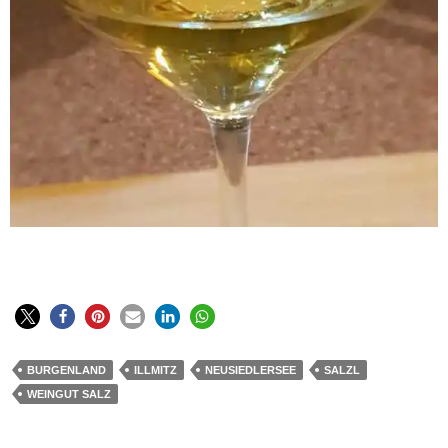
BURGENLAND
ILLMITZ
NEUSIEDLERSEE
SALZL
WEINGUT SALZ