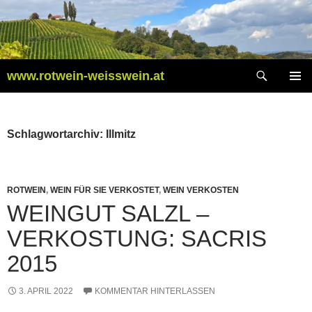
Zum
Inhalt
springen
Suchen
www.rotwein-weisswein.at
PRIMÄR
MENÜ
Schlagwortarchiv: Illmitz
ROTWEIN
,
WEIN FÜR SIE VERKOSTET
,
WEIN VERKOSTEN
WEINGUT SALZL –
VERKOSTUNG: SACRIS
2015
3. APRIL 2022
KOMMENTAR HINTERLASSEN