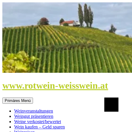
Zum
Inhalt
springen
www.rotwein-weisswein.at
Suchen
Primäres Menü
Weinveranstaltungen
Weingut präsentieren
Weine verkostet/bewertet
Wein kaufen – Geld sparen