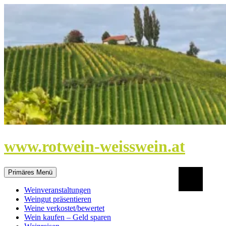
Zum
Inhalt
springen
www.rotwein-weisswein.at
Suchen
Primäres Menü
Weinveranstaltungen
Weingut präsentieren
Weine verkostet/bewertet
Wein kaufen – Geld sparen