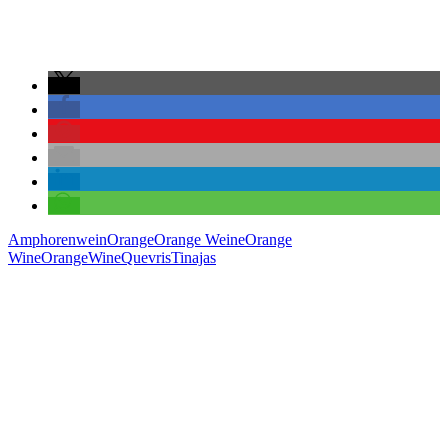
Amphorenwein
Orange
Orange Weine
Orange
Wine
OrangeWine
Quevris
Tinajas