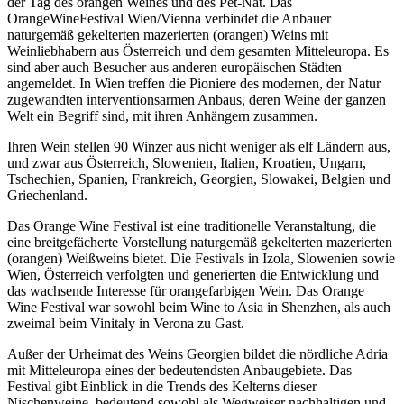
der Tag des orangen Weines und des Pét-Nat. Das
OrangeWineFestival Wien/Vienna verbindet die Anbauer
naturgemäß gekelterten mazerierten (orangen) Weins mit
Weinliebhabern aus Österreich und dem gesamten Mitteleuropa. Es
sind aber auch Besucher aus anderen europäischen Städten
angemeldet. In Wien treffen die Pioniere des modernen, der Natur
zugewandten interventionsarmen Anbaus, deren Weine der ganzen
Welt ein Begriff sind, mit ihren Anhängern zusammen.
Ihren Wein stellen 90 Winzer aus nicht weniger als elf Ländern aus,
und zwar aus Österreich, Slowenien, Italien, Kroatien, Ungarn,
Tschechien, Spanien, Frankreich, Georgien, Slowakei, Belgien und
Griechenland.
Das Orange Wine Festival ist eine traditionelle Veranstaltung, die
eine breitgefächerte Vorstellung naturgemäß gekelterten mazerierten
(orangen) Weißweins bietet. Die Festivals in Izola, Slowenien sowie
Wien, Österreich verfolgten und generierten die Entwicklung und
das wachsende Interesse für orangefarbigen Wein. Das Orange
Wine Festival war sowohl beim Wine to Asia in Shenzhen, als auch
zweimal beim Vinitaly in Verona zu Gast.
Außer der Urheimat des Weins Georgien bildet die nördliche Adria
mit Mitteleuropa eines der bedeutendsten Anbaugebiete. Das
Festival gibt Einblick in die Trends des Kelterns dieser
Nischenweine, bedeutend sowohl als Wegweiser nachhaltigen und