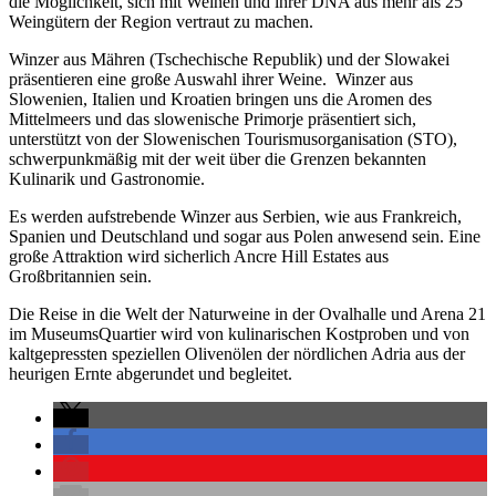
die Möglichkeit, sich mit Weinen und ihrer DNA aus mehr als 25
Weingütern der Region vertraut zu machen.
Winzer aus Mähren (Tschechische Republik) und der Slowakei
präsentieren eine große Auswahl ihrer Weine. Winzer aus
Slowenien, Italien und Kroatien bringen uns die Aromen des
Mittelmeers und das slowenische Primorje präsentiert sich,
unterstützt von der Slowenischen Tourismusorganisation (STO),
schwerpunkmäßig mit der weit über die Grenzen bekannten
Kulinarik und Gastronomie.
Es werden aufstrebende Winzer aus Serbien, wie aus Frankreich,
Spanien und Deutschland und sogar aus Polen anwesend sein. Eine
große Attraktion wird sicherlich Ancre Hill Estates aus
Großbritannien sein.
Die Reise in die Welt der Naturweine in der Ovalhalle und Arena 21
im MuseumsQuartier wird von kulinarischen Kostproben und von
kaltgepressten speziellen Olivenölen der nördlichen Adria aus der
heurigen Ernte abgerundet und begleitet.