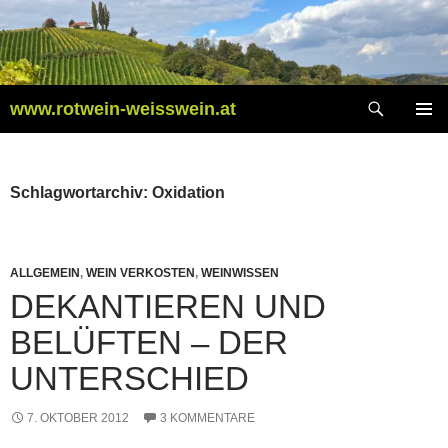
Zum
Inhalt
springen
Suchen
www.rotwein-weisswein.at
PRIMÄR
MENÜ
Schlagwortarchiv: Oxidation
ALLGEMEIN
,
WEIN VERKOSTEN
,
WEINWISSEN
DEKANTIEREN UND
BELÜFTEN – DER
UNTERSCHIED
7. OKTOBER 2012
3 KOMMENTARE