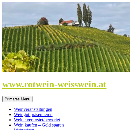
Zum
Inhalt
springen
www.rotwein-weisswein.at
Primäres Menü
Weinveranstaltungen
Weingut präsentieren
Weine verkostet/bewertet
Wein kaufen – Geld sparen