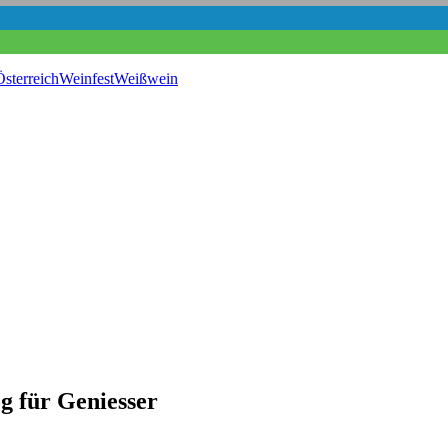
sterreich
Weinfest
Weißwein
für Geniesser