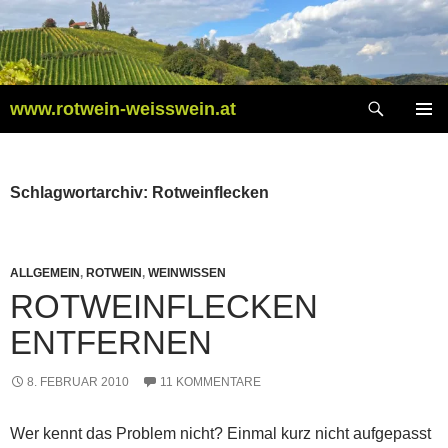
Zum
Inhalt
springen
Suchen
www.rotwein-weisswein.at
PRIMÄR
MENÜ
Schlagwortarchiv: Rotweinflecken
ALLGEMEIN
,
ROTWEIN
,
WEINWISSEN
ROTWEINFLECKEN
ENTFERNEN
8. FEBRUAR 2010
11 KOMMENTARE
Wer kennt das Problem nicht? Einmal kurz nicht aufgepasst