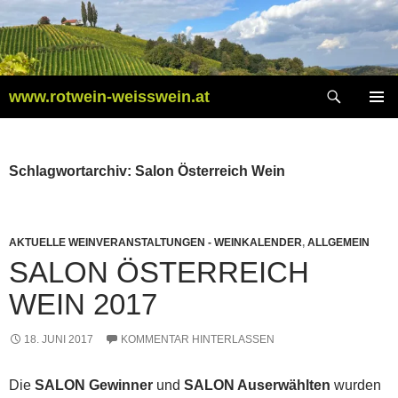
Zum
Inhalt
springen
Suchen
www.rotwein-weisswein.at
PRIMÄR
MENÜ
Schlagwortarchiv: Salon Österreich Wein
AKTUELLE WEINVERANSTALTUNGEN - WEINKALENDER
,
ALLGEMEIN
SALON ÖSTERREICH
WEIN 2017
18. JUNI 2017
KOMMENTAR HINTERLASSEN
Die
SALON Gewinner
und
SALON Auserwählten
wurden