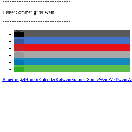
*****************************
Heißer Sommer, guter Wein.
*****************************
Bauernregel
Humor
Kalender
Rotwein
Sommer
Sonne
Wein
Weißwein
We