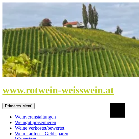
Zum
Inhalt
springen
www.rotwein-weisswein.at
Suchen
Primäres Menü
Weinveranstaltungen
Weingut präsentieren
Weine verkostet/bewertet
Wein kaufen – Geld sparen