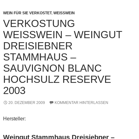
WEIN FÜR SIE VERKOSTET
,
WEISSWEIN
VERKOSTUNG
WEISSWEIN – WEINGUT D
REISIEBNER S
TAMMHAUS – S
AUVIGNON BLANC H
OCHSULZ RESERVE 2
003
20. DEZEMBER 2009
KOMMENTAR HINTERLASSEN
Hersteller:
Weingut Stammhaus Dreisiebner –