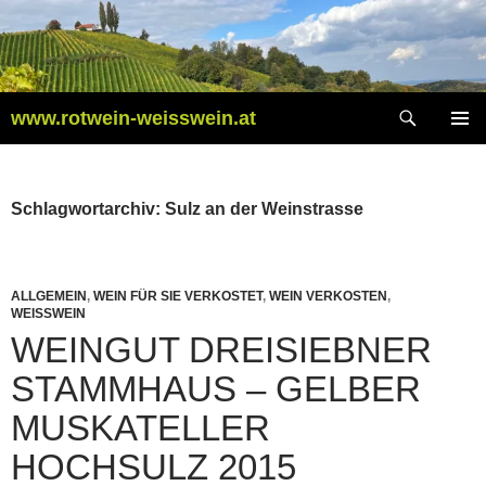
Zum
Inhalt
springen
Suchen
www.rotwein-weisswein.at
PRIMÄR
MENÜ
Schlagwortarchiv: Sulz an der Weinstrasse
ALLGEMEIN
,
WEIN FÜR SIE VERKOSTET
,
WEIN VERKOSTEN
,
WEISSWEIN
WEINGUT DREISIEBNER
STAMMHAUS – GELBER
MUSKATELLER
HOCHSULZ 2015