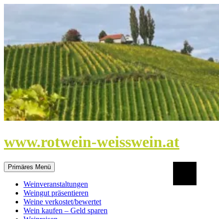
Zum
Inhalt
springen
www.rotwein-weisswein.at
Suchen
Primäres Menü
Weinveranstaltungen
Weingut präsentieren
Weine verkostet/bewertet
Wein kaufen – Geld sparen