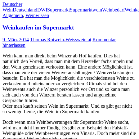
Deutscher
Wein
Deutschland
DWI
Supermarkt
Supermarktwein
Weinbedarf
Weink
Allgemein
,
Weinwissen
Weinkaufen im Supermarkt
9. März 2014
Thomas Rotwein-Weisswein.at
Kommentar
hinterlassen
Wein kann man direkt beim Winzer ab Hof kaufen. Dies hat
natürlich den Vorteil, dass man mit dem Hersteller fachsimpeln und
den Wein gemeinsam verkosten kann. Eine andere Möglichkeit ist,
dass man eine der vielen Weinveranstaltungen / Weinverkostungen
besucht. Da hat man die Möglichkeit, die verschiedensten Weine zu
verkosten und miteinander zu vergleichen. Oftmals sind bei den
Weinevents auch die Winzer persönlich vor Ort und so kann man
sich auch von den Winzern beraten lassen und angenehme
Gespräche führen.
Oder man kauft seinen Wein im Supermarkt. Und es gibt gar nicht
so wenige Leute, die Wein im Supermarkt kaufen.
Doch wenn man Weinbewertungen für Supermarkt-Weine sucht,
wird man nicht immer fündig. Es gibt zum Beispiel den Falstaff-
Weinguide oder Weinbewertungen von Vinaria. Doch meist sind die
Supermarkt-Weine hier nicht vertreten.