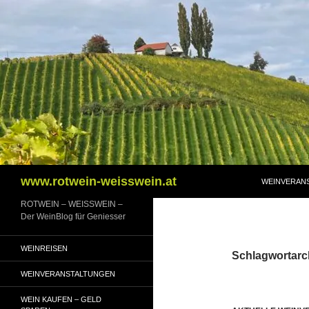
Zum
Inhalt
springen
Suchen
www.rotwein-weisswein.at
WEINVERAN
ROTWEIN – WEISSWEIN –
Der WeinBlog für Geniesser
WEINREISEN
Schlagwortarch
WEINVERANSTALTUNGEN
WEIN KAUFEN – GELD