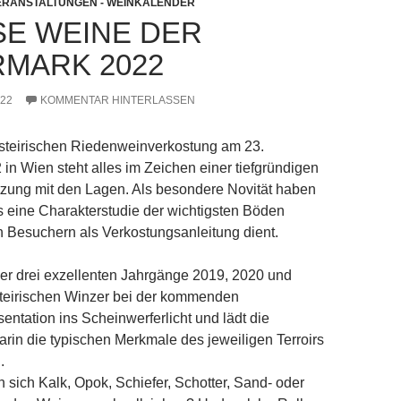
ERANSTALTUNGEN - WEINKALENDER
E WEINE DER S
MARK 2022
022
KOMMENTAR HINTERLASSEN
 steirischen Riedenweinverkostung am 23.
n Wien steht alles im Zeichen einer tiefgründigen
zung mit den Lagen. Als besondere Novität haben
 eine Charakterstudie der wichtigsten Böden
en Besuchern als Verkostungsanleitung dient.
der drei exzellenten Jahrgänge 2019, 2020 und
 steirischen Winzer bei der kommenden
ntation ins Scheinwerferlicht und lädt die
arin die typischen Merkmale des jeweiligen Terroirs
.
 sich Kalk, Opok, Schiefer, Schotter, Sand- oder