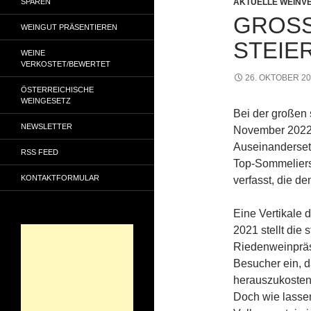
SPAREN
AKTUELLE WEINV
GROSS
WEINGUT PRÄSENTIEREN
TEIER
WEINE
VERKOSTET/BEWERTET
26. OKTOBER 2
ÖSTERREICHISCHE
WEINGESETZ
Bei der großen
NEWSLETTER
November 2022 i
Auseinanderset
RSS FEED
Top-Sommeliers
KONTAKTFORMULAR
verfasst, die d
Eine Vertikale 
2021 stellt die
Riedenweinpräse
Besucher ein, d
herauszukosten
Doch wie lassen