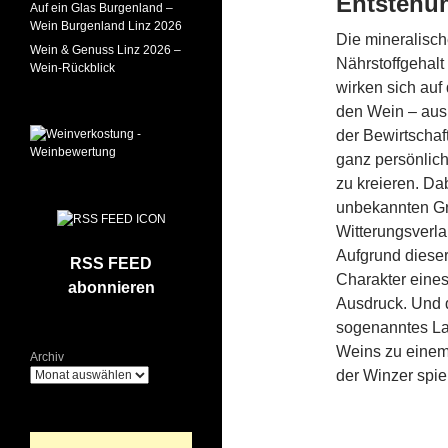
Entstehun
Auf ein Glas Burgenland –
Wein Burgenland Linz 2026
Die mineralisc
Wein & Genuss Linz 2026 –
Nährstoffgehalt
Wein-Rückblick
wirken sich auf 
den Wein – aus.
der Bewirtschaf
ganz persönlic
zu kreieren. Dab
unbekannten Gr
Witterungsverla
Aufgrund diese
RSS FEED
Charakter eines
abonnieren
Ausdruck. Und d
sogenanntes Lag
Weins zu einem
Archiv
der Winzer spiel