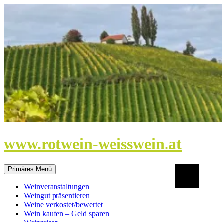
Zum
Inhalt
springen
www.rotwein-weisswein.at
Suchen
Primäres Menü
Weinveranstaltungen
Weingut präsentieren
Weine verkostet/bewertet
Wein kaufen – Geld sparen