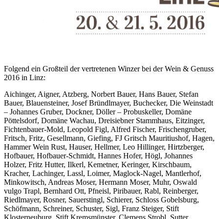
Folgend ein Großteil der vertretenen Winzer bei der Wein & Genuss
2016 in Linz:
Aichinger, Aigner, Atzberg, Norbert Bauer, Hans Bauer, Stefan
Bauer, Blauensteiner, Josef Bründlmayer, Buchecker, Die Weinstadt
– Johannes Gruber, Dockner, Döller – Probuskeller, Domäne
Pöttelsdorf, Domäne Wachau, Dreisiebner Stammhaus, Eitzinger,
Fichtenbauer-Mold, Leopold Figl, Alfred Fischer, Frischengruber,
Fritsch, Fritz, Gesellmann, Giefing, FJ Gritsch Mauritiushof, Hagen,
Hammer Wein Rust, Hauser, Hellmer, Leo Hillinger, Hirtzberger,
Hofbauer, Hofbauer-Schmidt, Hannes Hofer, Högl, Johannes
Holzer, Fritz Hutter, Ilkerl, Kemetner, Keringer, Kirschbaum,
Kracher, Lachinger, Lassl, Loimer, Maglock-Nagel, Mantlerhof,
Minkowitsch, Andreas Moser, Hermann Moser, Muhr, Oswald
vulgo Trapl, Bernhard Ott, Pfneisl, Piribauer, Rabl, Reinberger,
Riedlmayer, Rosner, Sauerstingl, Schierer, Schloss Gobelsburg,
Schöfmann, Schreiner, Schuster, Sigl, Franz Steiger, Stift
Klosterneuburg, Stift Kremsmünster, Clemens Strobl, Sutter,