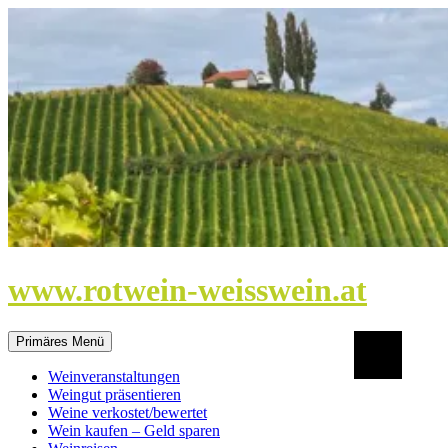
Zum
Inhalt
springen
www.rotwein-weisswein.at
Suchen
Primäres Menü
Weinveranstaltungen
Weingut präsentieren
Weine verkostet/bewertet
Wein kaufen – Geld sparen