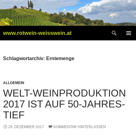
Zum
Inhalt
springen
Suchen
www.rotwein-weisswein.at
PRIMÄR
MENÜ
Schlagwortarchiv: Erntemenge
ALLGEMEIN
WELT-WEINPRODUKTION
2017 IST AUF 50-JAHRES-
TIEF
29. DEZEMBER 2017
KOMMENTAR HINTERLASSEN