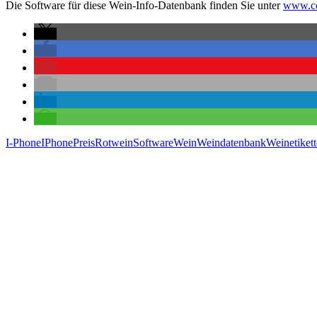
Die Software für diese Wein-Info-Datenbank finden Sie unter
www.co
I-Phone
IPhone
Preis
Rotwein
Software
Wein
Weindatenbank
Weinetiket