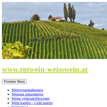
Zum
Inhalt
springen
www.rotwein-weisswein.at
Primäres Menü
Weinveranstaltungen
Weingut präsentieren
Weine verkostet/bewertet
Wein kaufen – Geld sparen