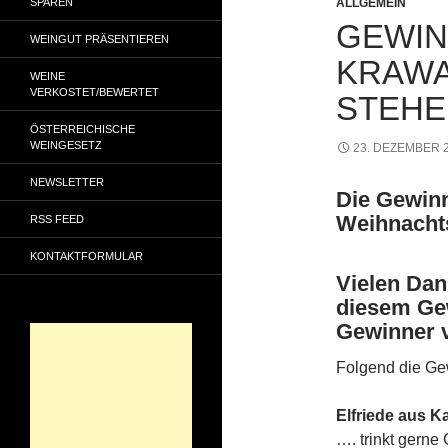
SPAREN
ALLGEMEIN
GEWIN
WEINGUT PRÄSENTIEREN
KRAWA
WEINE
VERKOSTET/BEWERTET
STEHE
ÖSTERREICHISCHE
WEINGESETZ
23. DEZEMBER 
NEWSLETTER
Die Gewin
Weihnachts
RSS FEED
KONTAKTFORMULAR
Vielen Dank
diesem Gew
Gewinner 
Folgend die Ge
Elfriede aus K
…. trinkt gerne