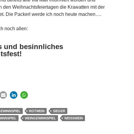
den Weihnachtsfeiertagen die Krawatten mit der
et. Die Packerl werde ich noch heute machen….
h noch allen:
s und besinnliches
sfest!
EWINNSPIEL
ROTWEIN
SIEGER
INNSPIEL
WEINGEWINNSPIEL
WEISSWEIN