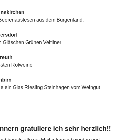
unskirchen
e Beerenauslesen aus dem Burgenland.
ersdorf
n Gläschen Grünen Veltliner
reuth
ebsten Rotweine
nbirn
ne ein Glas Riesling Steinhagen vom Weingut
nern gratuliere ich sehr herzlich!!
nd bereits alle via Mail informiert worden und