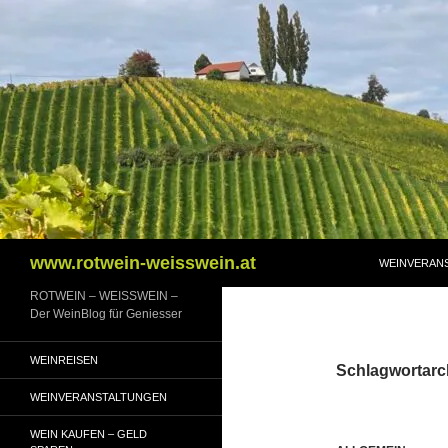
Zum
Inhalt
springen
Suchen
www.rotwein-weisswein.at
WEINVERAN
ROTWEIN – WEISSWEIN –
Der WeinBlog für Geniesser
WEINREISEN
Schlagwortarc
WEINVERANSTALTUNGEN
WEIN KAUFEN – GELD