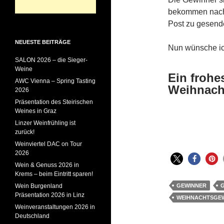
bekommen nach 
Post zu gesend
NEUESTE BEITRÄGE
Nun wünsche ic
SALON 2026 – die Sieger-
Weine
Ein frohe
AWC Vienna – Spring Tasting
Weihnacht
2026
Präsentation des Steirischen
Weines in Graz
Linzer Weinfrühling ist
zurück!
Weinviertel DAC on Tour
2026
Wein & Genuss 2026 in
Krems – beim Eintritt sparen!
Wein Burgenland
GEWINNER
G
Präsentation 2026 in Linz
WEIHNACHTSGEW
Weinveranstaltungen 2026 in
Deutschland