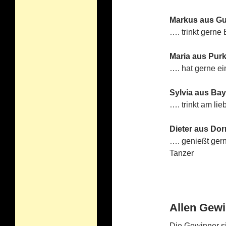
Markus aus G
…. trinkt gern
Maria aus Purk
…. hat gerne ei
Sylvia aus Bay
…. trinkt am li
Dieter aus Dor
…. genießt ger
Tanzer
Allen Gewin
Die Gewinner si