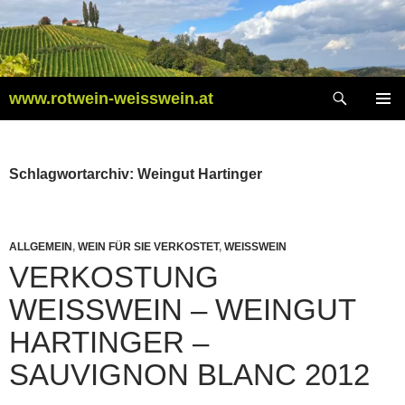
Zum
Inhalt
springen
Suchen
www.rotwein-weisswein.at
PRIMÄR
MENÜ
Schlagwortarchiv: Weingut Hartinger
ALLGEMEIN
,
WEIN FÜR SIE VERKOSTET
,
WEISSWEIN
VERKOSTUNG
WEISSWEIN – WEINGUT H
ARTINGER – S
AUVIGNON BLANC 2012