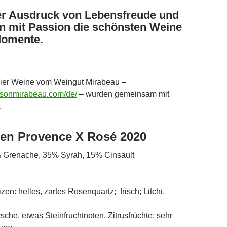
er Ausdruck von Lebensfreude und
en mit Passion die schönsten Weine
Momente.
vier Weine vom Weingut Mirabeau –
isonmirabeau.com/de/
– wurden gemeinsam mit
.
 en Provence X Rosé 2020
 Grenache, 35% Syrah, 15% Cinsault
en: helles, zartes Rosenquartz; frisch; Litchi,
he, etwas Steinfruchtnoten. Zitrusfrüchte; sehr