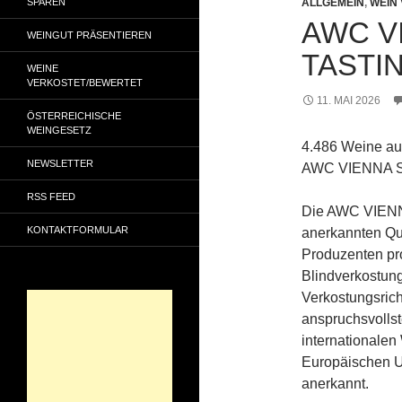
SPAREN
ALLGEMEIN
,
WEIN
AWC V
WEINGUT PRÄSENTIEREN
TASTIN
WEINE
VERKOSTET/BEWERTET
11. MAI 2026
ÖSTERREICHISCHE
WEINGESETZ
4.486 Weine aus
NEWSLETTER
AWC VIENNA Spr
RSS FEED
Die AWC VIENNA 
KONTAKTFORMULAR
anerkannten Qu
Produzenten pro
Blindverkostun
Verkostungsric
anspruchsvolls
internationale
Europäischen U
anerkannt.