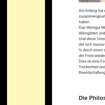
Am Anfang hat 
zusammengearbei
haben.
Das Weingut Mir
Weingärten und 
Und diese Umst
der sich massiv
% durch einen s
der Frost wied
Dies ist eine F
Trockenheit un
Bewirtschaftung
Die Philo