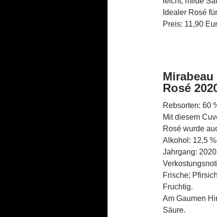
leicht; milde Sä
Idealer Rosé fü
Preis: 11,90 Eu
Mirabeau 
Rosé 202
Rebsorten: 60 
Mit diesem Cuvé
Rosé wurde auch
Alkohol: 12,5 %
Jahrgang: 2020
Verkostungsnoti
Frische; Pfirsi
Fruchtig.
Am Gaumen Himb
Säure.