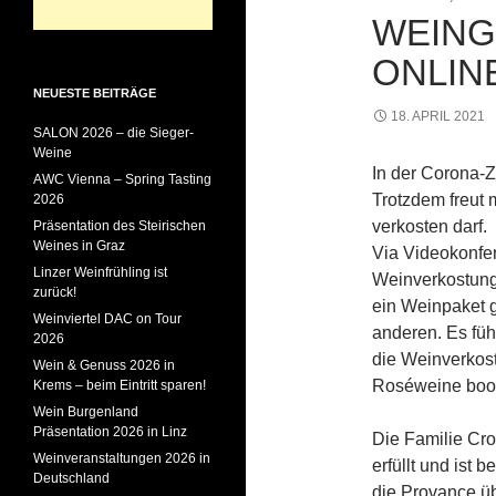
WEING
ONLIN
NEUESTE BEITRÄGE
18. APRIL 2021
SALON 2026 – die Sieger-
Weine
In der Corona-Z
AWC Vienna – Spring Tasting
Trotzdem freut
2026
verkosten darf.
Präsentation des Steirischen
Weines in Graz
Via Videokonfer
Linzer Weinfrühling ist
Weinverkostung
zurück!
ein Weinpaket g
Weinviertel DAC on Tour
anderen. Es fü
2026
die Weinverkost
Wein & Genuss 2026 in
Roséweine boom
Krems – beim Eintritt sparen!
Wein Burgenland
Präsentation 2026 in Linz
Die Familie Cr
Weinveranstaltungen 2026 in
erfüllt und ist
Deutschland
die Provance ü