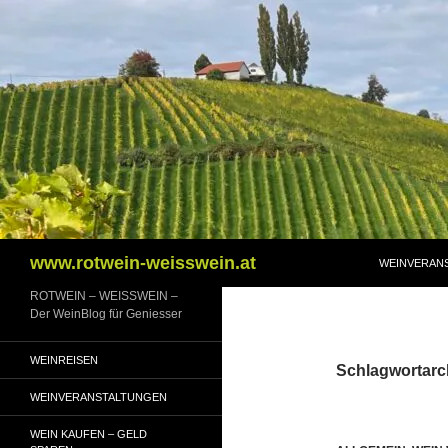
Zum
Inhalt
springen
Suchen
www.rotwein-weisswein.at
WEINVERAN
ROTWEIN – WEISSWEIN –
Der WeinBlog für Geniesser
WEINREISEN
Schlagwortarc
WEINVERANSTALTUNGEN
WEIN KAUFEN – GELD