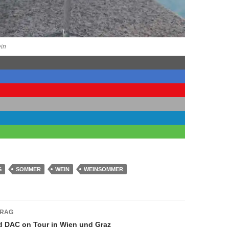
in
S
SOMMER
WEIN
WEINSOMMER
navigation
TRAG
d DAC on Tour in Wien und Graz