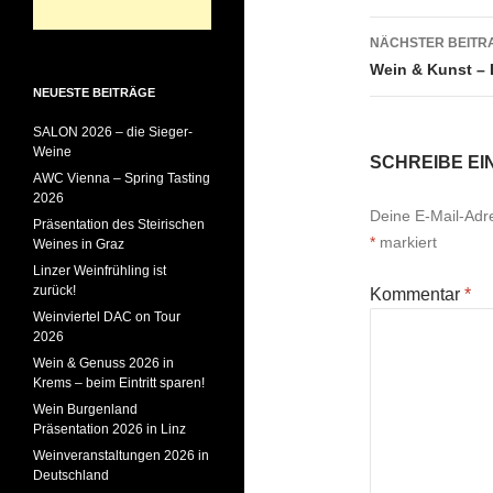
NÄCHSTER BEITR
Wein & Kunst – 
NEUESTE BEITRÄGE
SALON 2026 – die Sieger-
Weine
SCHREIBE E
AWC Vienna – Spring Tasting
2026
Deine E-Mail-Adres
Präsentation des Steirischen
*
markiert
Weines in Graz
Linzer Weinfrühling ist
zurück!
Kommentar
*
Weinviertel DAC on Tour
2026
Wein & Genuss 2026 in
Krems – beim Eintritt sparen!
Wein Burgenland
Präsentation 2026 in Linz
Weinveranstaltungen 2026 in
Deutschland