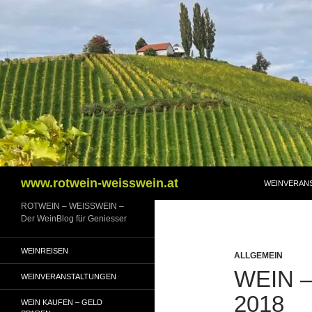
Zum
Inhalt
springen
Suchen
www.rotwein-weisswein.at
WEINVERAN
ROTWEIN – WEISSWEIN –
Der WeinBlog für Geniesser
WEINREISEN
ALLGEMEIN
WEIN 
WEINVERANSTALTUNGEN
2018
WEIN KAUFEN – GELD