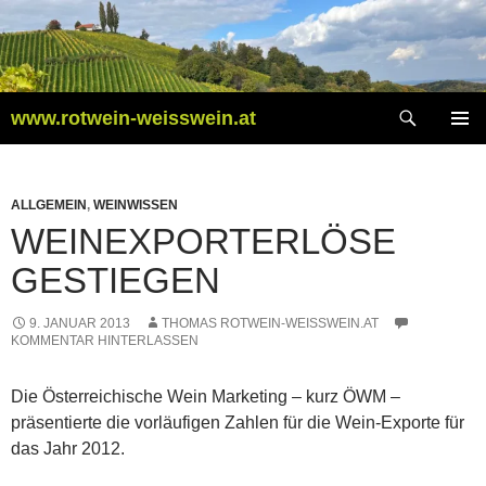
Zum
Inhalt
springen
Suchen
www.rotwein-weisswein.at
PRIMÄR
MENÜ
ALLGEMEIN
,
WEINWISSEN
WEINEXPORTERLÖSE
GESTIEGEN
9. JANUAR 2013
THOMAS ROTWEIN-WEISSWEIN.AT
KOMMENTAR HINTERLASSEN
Die Österreichische Wein Marketing – kurz ÖWM –
präsentierte die vorläufigen Zahlen für die Wein-Exporte für
das Jahr 2012.