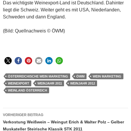
Das wichtigste Weinexport-Land ist Deutschland. Dahinter
liegt die Schweiz. Weiter geht es mit USA, Niederlanden,
Schweden und dann England.
(Bild: Quellnachweis © ÖWM)
ÖSTERREICHISCHE WEIN MARKETING
ÖWM
WEIN MARKETING
WEINEXPORT
WEINJAHR 2011
WEINJAHR 2012
WEINLAND ÖSTERREICH
Beitragsnavigation
VORHERIGER BEITRAG
Verkostung Weißwein – Weingut Erich & Walter Polz – Gelber
Muskateller Steirische Klassik STK 2011