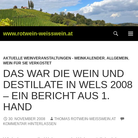
Zum
Inhalt
springen
Suchen
www.rotwein-weisswein.at
PRIMÄR
MENÜ
AKTUELLE WEINVERANSTALTUNGEN - WEINKALENDER
,
ALLGEMEIN
,
WEIN FÜR SIE VERKOSTET
DAS WAR DIE WEIN UND
DESTILLATE IN WELS 2008
– EIN BERICHT AUS 1.
HAND
30. NOVEMBER 2008
THOMAS ROTWEIN-WEISSWEIN.AT
KOMMENTAR HINTERLASSEN