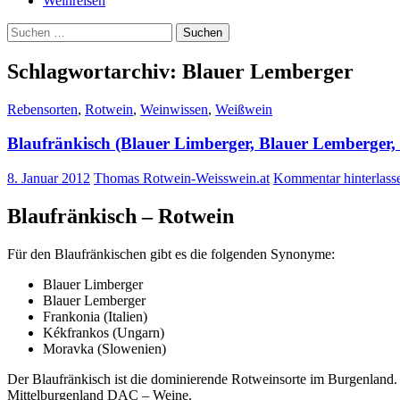
Weinreisen
Suchen
nach:
Schlagwortarchiv: Blauer Lemberger
Rebensorten
,
Rotwein
,
Weinwissen
,
Weißwein
Blaufränkisch (Blauer Limberger, Blauer Lemberger,
8. Januar 2012
Thomas Rotwein-Weisswein.at
Kommentar hinterlass
Blaufränkisch – Rotwein
Für den Blaufränkischen gibt es die folgenden Synonyme:
Blauer Limberger
Blauer Lemberger
Frankonia (Italien)
Kékfrankos (Ungarn)
Moravka (Slowenien)
Der Blaufränkisch ist die dominierende Rotweinsorte im Burgenland. S
Mittelburgenland DAC – Weine.