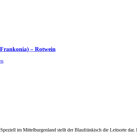
 Frankonia) – Rotwein
en
peziell im Mittelburgenland stellt der Blaufränkisch die Leitsorte da