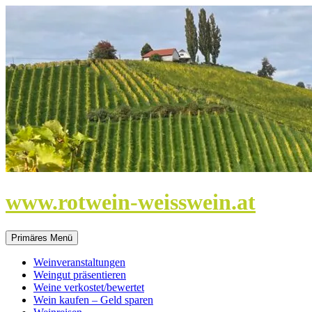
Zum
Inhalt
springen
www.rotwein-weisswein.at
Primäres Menü
Weinveranstaltungen
Weingut präsentieren
Weine verkostet/bewertet
Wein kaufen – Geld sparen