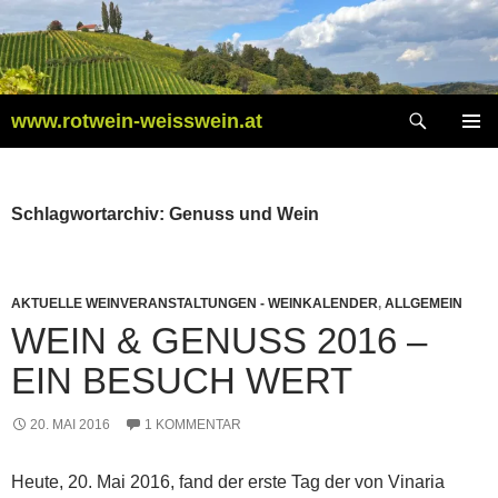
Zum
Inhalt
springen
Suchen
www.rotwein-weisswein.at
PRIMÄR
MENÜ
Schlagwortarchiv: Genuss und Wein
AKTUELLE WEINVERANSTALTUNGEN - WEINKALENDER
,
ALLGEMEIN
WEIN & GENUSS 2016 –
EIN BESUCH WERT
20. MAI 2016
1 KOMMENTAR
Heute, 20. Mai 2016, fand der erste Tag der von Vinaria