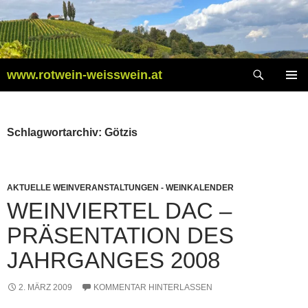
Zum
Inhalt
springen
Suchen
www.rotwein-weisswein.at
PRIMÄR
MENÜ
Schlagwortarchiv: Götzis
AKTUELLE WEINVERANSTALTUNGEN - WEINKALENDER
WEINVIERTEL DAC –
PRÄSENTATION DES
JAHRGANGES 2008
2. MÄRZ 2009
KOMMENTAR HINTERLASSEN