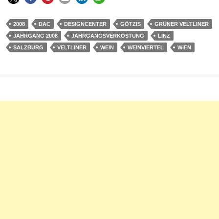
2008
DAC
DESIGNCENTER
GÖTZIS
GRÜNER VELTLINER
JAHRGANG 2008
JAHRGANGSVERKOSTUNG
LINZ
SALZBURG
VELTLINER
WEIN
WEINVIERTEL
WIEN