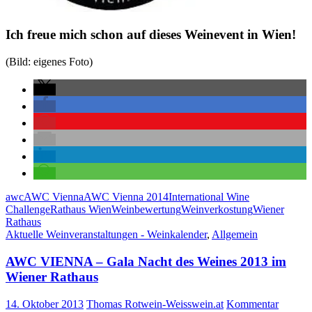
Ich freue mich schon auf dieses Weinevent in Wien!
(Bild: eigenes Foto)
awc
AWC Vienna
AWC Vienna 2014
International Wine
Challenge
Rathaus Wien
Weinbewertung
Weinverkostung
Wiener
Rathaus
Aktuelle Weinveranstaltungen - Weinkalender
,
Allgemein
AWC VIENNA – Gala Nacht des Weines 2013 im
Wiener Rathaus
14. Oktober 2013
Thomas Rotwein-Weisswein.at
Kommentar