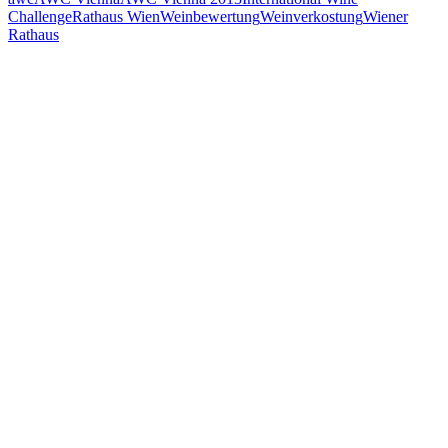
Challenge
Rathaus Wien
Weinbewertung
Weinverkostung
Wiener
Rathaus