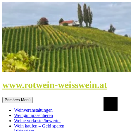
Zum
Inhalt
springen
www.rotwein-weisswein.at
Suchen
Primäres Menü
Weinveranstaltungen
Weingut präsentieren
Weine verkostet/bewertet
Wein kaufen – Geld sparen