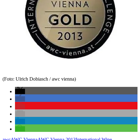
(Foto: Ulrich Dobiasch / awc vienna)
awc
AWC Vienna
AWC Vienna 2013
International Wine