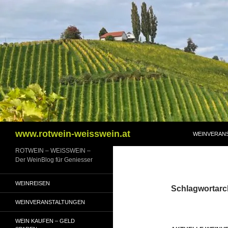
Zum
Inhalt
springen
Suchen
www.rotwein-weisswein.at
WEINVERAN
ROTWEIN – WEISSWEIN –
Der WeinBlog für Geniesser
WEINREISEN
Schlagwortarc
WEINVERANSTALTUNGEN
WEIN KAUFEN – GELD