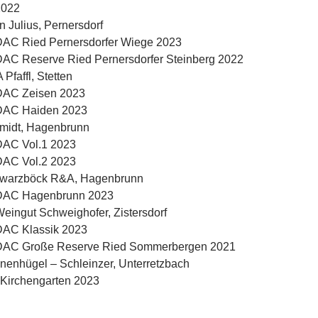
2022
n Julius, Pernersdorf
 DAC Ried Pernersdorfer Wiege 2023
DAC Reserve Ried Pernersdorfer Steinberg 2022
Pfaffl, Stetten
 DAC Zeisen 2023
 DAC Haiden 2023
midt, Hagenbrunn
DAC Vol.1 2023
DAC Vol.2 2023
hwarzböck R&A, Hagenbrunn
 DAC Hagenbrunn 2023
ingut Schweighofer, Zistersdorf
 DAC Klassik 2023
 DAC Große Reserve Ried Sommerbergen 2021
enhügel – Schleinzer, Unterretzbach
Kirchengarten 2023