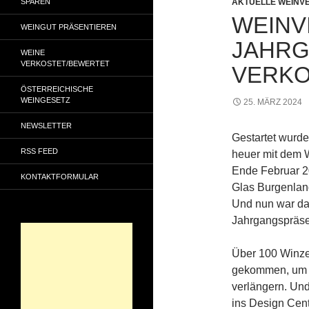
SPAREN
AKTUELLE WEINV
WEINV
WEINGUT PRÄSENTIEREN
JAHRG
WEINE
VERKOSTET/BEWERTET
VERK
ÖSTERREICHISCHE
WEINGESETZ
25. MÄRZ 2024
NEWSLETTER
Gestartet wurden
RSS FEED
heuer mit dem 
Ende Februar 2
KONTAKTFORMULAR
Glas Burgenland
Und nun war das
Jahrgangspräsen
Über 100 Winze
gekommen, um di
verlängern. Un
ins Design Cent