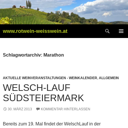
Zum
Inhalt
springen
Suchen
www.rotwein-weisswein.at
PRIMÄR
MENÜ
Schlagwortarchiv: Marathon
AKTUELLE WEINVERANSTALTUNGEN - WEINKALENDER
,
ALLGEMEIN
WELSCH-LAUF
SÜDSTEIERMARK
30. MÄRZ 2013
KOMMENTAR HINTERLASSEN
Bereits zum 19. Mal findet der WelschLauf in der