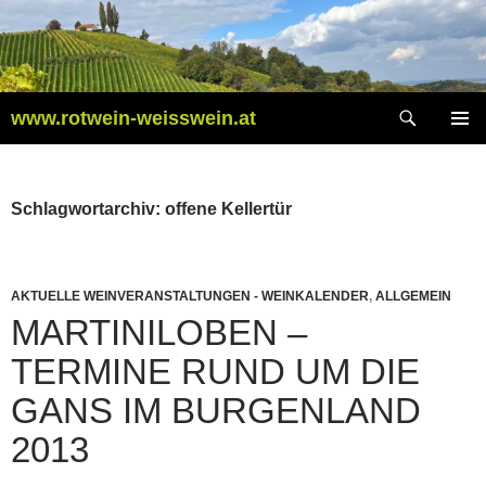
Zum
Inhalt
springen
Suchen
www.rotwein-weisswein.at
PRIMÄR
MENÜ
Schlagwortarchiv: offene Kellertür
AKTUELLE WEINVERANSTALTUNGEN - WEINKALENDER
,
ALLGEMEIN
MARTINILOBEN –
TERMINE RUND UM DIE
GANS IM BURGENLAND
2013