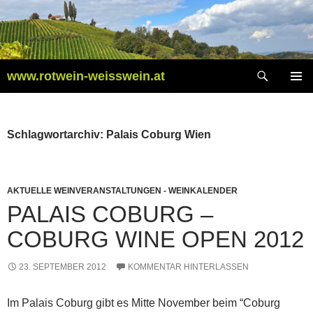
Zum
Inhalt
springen
Suchen
www.rotwein-weisswein.at
PRIMÄR
MENÜ
Schlagwortarchiv: Palais Coburg Wien
AKTUELLE WEINVERANSTALTUNGEN - WEINKALENDER
PALAIS COBURG –
COBURG WINE OPEN 2012
23. SEPTEMBER 2012
KOMMENTAR HINTERLASSEN
Im Palais Coburg gibt es Mitte November beim “Coburg