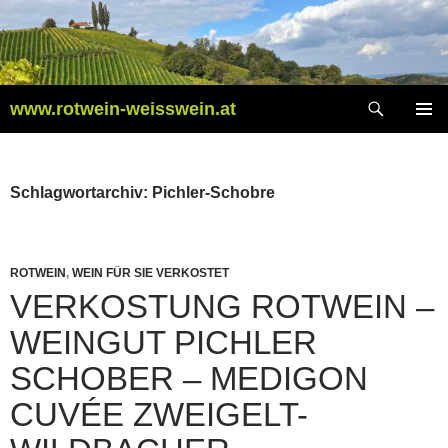
Zum
Inhalt
springen
Suchen
www.rotwein-weisswein.at
PRIMÄR
MENÜ
Schlagwortarchiv: Pichler-Schobre
ROTWEIN
,
WEIN FÜR SIE VERKOSTET
VERKOSTUNG ROTWEIN –
WEINGUT PICHLER
SCHOBER – MEDIGON
CUVÉE ZWEIGELT-